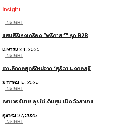
Insight
INSIGHT
แสนสิริเร่งเครื่อง “พรีคาสท์” รุก B2B
เมษายน 24, 2026
INSIGHT
เจาะลึกกลยุทธ์ใหม่จาก ‘สุธิดา มงคลสุธี
มกราคม 16, 2026
INSIGHT
เพาเวอร์บาย ลุยใต้เต็มสูบ เปิดตัวสาขาแ
ตุลาคม 27, 2025
INSIGHT