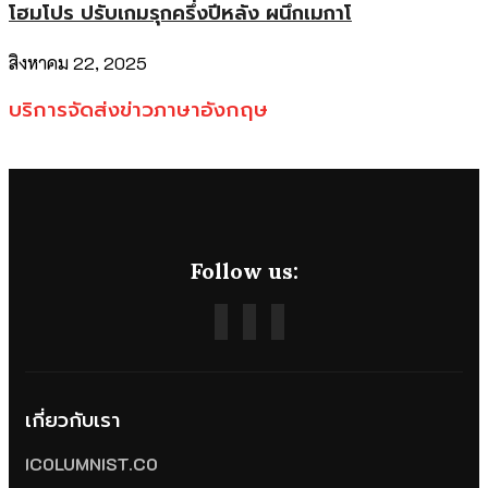
โฮมโปร ปรับเกมรุกครึ่งปีหลัง ผนึกเมกาโ
สิงหาคม 22, 2025
บริการจัดส่งข่าวภาษาอังกฤษ
Follow us:
เกี่ยวกับเรา
ICOLUMNIST.CO