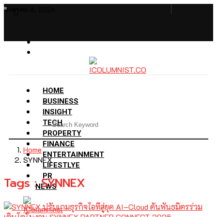
สิงหาคม 6, 2026
HOME
BUSINESS
INSIGHT
TECH
PROPERTY
FINANCE
Home
ENTERTAINMENT
SYNNEX
LIFESTLYE
PR
Tags : SYNNEX
NEWS