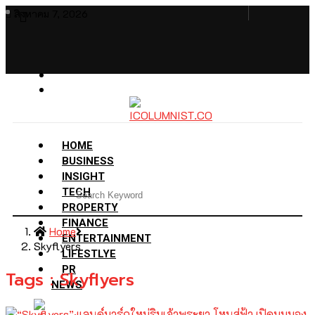
สิงหาคม 7, 2026
HOME
BUSINESS
INSIGHT
TECH
PROPERTY
FINANCE
Home
ENTERTAINMENT
Skyflyers
LIFESTLYE
PR
Tags : Skyflyers
NEWS