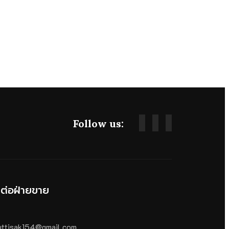
Follow us:
ดต่อฝ่ายขาย
ttisak154@gmail.com