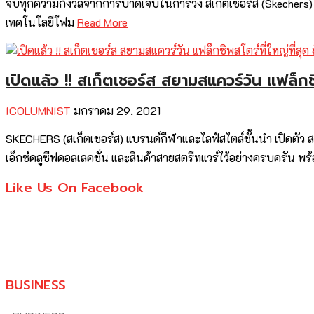
จบทุกความกังวลจากการบาดเจ็บในการวิ่ง สเก็ตเชอร์ส (Skechers)
เทคโนโลยีโฟม
Read More
เปิดแล้ว !! สเก็ตเชอร์ส สยามสแควร์วัน แฟล็กช
ICOLUMNIST
มกราคม 29, 2021
SKECHERS (สเก็ตเชอร์ส) แบรนด์กีฬาและไลฟ์สไตล์ชั้นนำ เปิดตัว ส
เอ็กซ์คลูซีฟคอลเลคชั่น และสินค้าสายสตรีทแวร์ไว้อย่างครบครัน พ
Like Us On Facebook
BUSINESS