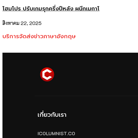
โฮมโปร ปรับเกมรุกครึ่งปีหลัง ผนึกเมกาโ
สิงหาคม 22, 2025
บริการจัดส่งข่าวภาษาอังกฤษ
เกี่ยวกับเรา
ICOLUMNIST.CO