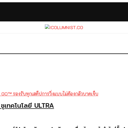
 ชูเทคโนโลยี ULTRA