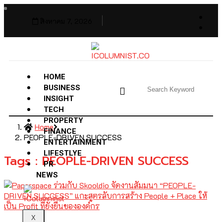
สิงหาคม 7, 2026
HOME
BUSINESS
INSIGHT
TECH
PROPERTY
Home
FINANCE
PEOPLE-DRIVEN SUCCESS
ENTERTAINMENT
LIFESTLYE
Tags : PEOPLE-DRIVEN SUCCESS
PR
NEWS
X