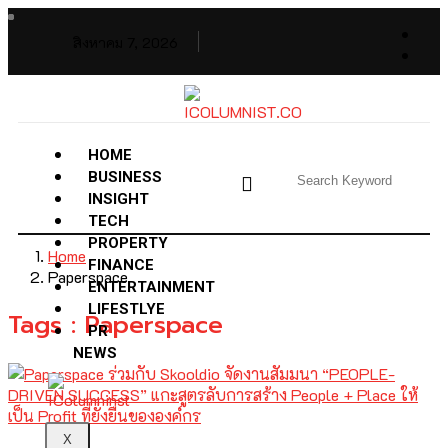
สิงหาคม 7, 2026
HOME
BUSINESS
INSIGHT
TECH
PROPERTY
Home
FINANCE
Paperspace
ENTERTAINMENT
LIFESTLYE
Tags : Paperspace
PR
NEWS
X