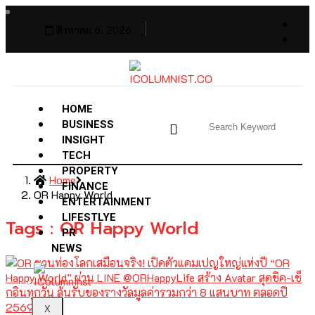
สิงหาคม 6, 2026
HOME
BUSINESS
INSIGHT
TECH
PROPERTY
Home
FINANCE
OR Happy World
ENTERTAINMENT
LIFESTLYE
Tags : OR Happy World
PR
NEWS
X