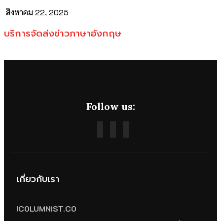
สิงหาคม 22, 2025
บริการจัดส่งข่าวภาษาอังกฤษ
Follow us:
เกี่ยวกับเรา
ICOLUMNIST.CO