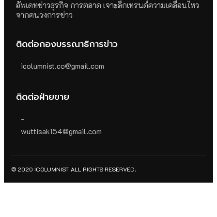
อัพเดทข่าวธุรกิจ การตลาด เจาะลึกเทรนด์ความเคลื่อนไหว
จากคนวงการข่าว
ติดต่อกองบรรณาธิการข่าว
icolumnist.co@gmail.com
ติดต่อฝ่ายขาย
-
wuttisak154@gmail.com
© 2020 ICOLUMNIST. ALL RIGHTS RESERVED.