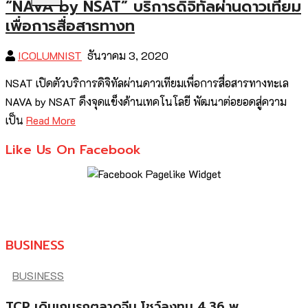
“NAVA by NSAT” บริการดิจิทัลผ่านดาวเทียม
เพื่อการสื่อสารทางท
ICOLUMNIST
ธันวาคม 3, 2020
NSAT เปิดตัวบริการดิจิทัลผ่านดาวเทียมเพื่อการสื่อสารทางทะเล
NAVA by NSAT ดึงจุดแข็งด้านเทคโนโลยี พัฒนาต่อยอดสู่ความ
เป็น
Read More
Like Us On Facebook
BUSINESS
BUSINESS
TCP เดินเกมรุกตลาดจีน โชว์ลงทุน 4.36 พ