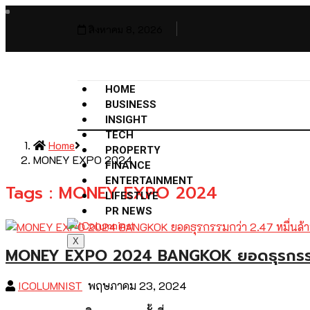
สิงหาคม 8, 2026
HOME
BUSINESS
INSIGHT
TECH
Home
PROPERTY
MONEY EXPO 2024
FINANCE
ENTERTAINMENT
Tags : MONEY EXPO 2024
LIFESTLYE
PR NEWS
X
MONEY EXPO 2024 BANGKOK ยอดธุรกรรมกว
ICOLUMNIST
พฤษภาคม 23, 2024