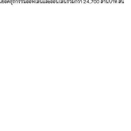
มียอดธุรกรรมออฟไลน์และออนไลน์รวมกว่า 24,700 ล้านบาท สิน