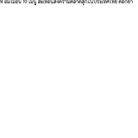
ิ่มไม่อั้น 19 เมนู สะเทือนสงครามตลาดสุกี้ในประเทศไทย ตอกย้ำ