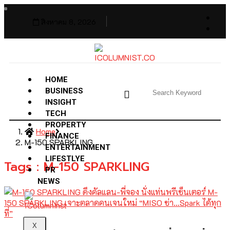
สิงหาคม 8, 2026
HOME
BUSINESS
INSIGHT
TECH
PROPERTY
Home
FINANCE
M-150 SPARKLING
ENTERTAINMENT
LIFESTLYE
Tags : M-150 SPARKLING
PR
NEWS
X