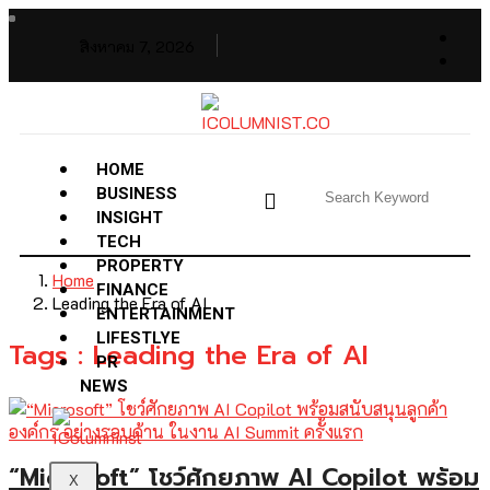
สิงหาคม 7, 2026
HOME
BUSINESS
INSIGHT
TECH
PROPERTY
Home
FINANCE
Leading the Era of AI
ENTERTAINMENT
LIFESTLYE
Tags : Leading the Era of AI
PR
NEWS
“Microsoft” โชว์ศักยภาพ AI Copilot พร้อม
X