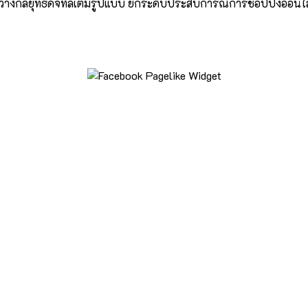
้าวางกลยุทธ์ดิจิทัลเต็มรูปแบบ ยกระดับประสบการณ์การชอปปิงออนไล