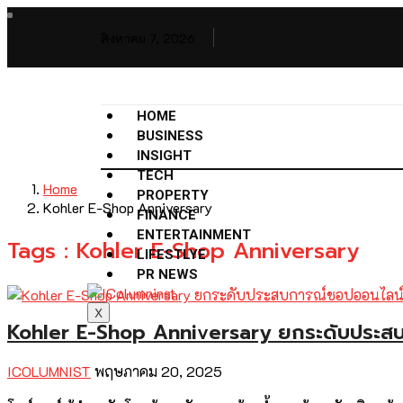
สิงหาคม 7, 2026
HOME
BUSINESS
INSIGHT
TECH
Home
PROPERTY
Kohler E-Shop Anniversary
FINANCE
ENTERTAINMENT
Tags : Kohler E-Shop Anniversary
LIFESTLYE
PR NEWS
X
Kohler E-Shop Anniversary ยกระดับประส
ICOLUMNIST
พฤษภาคม 20, 2025