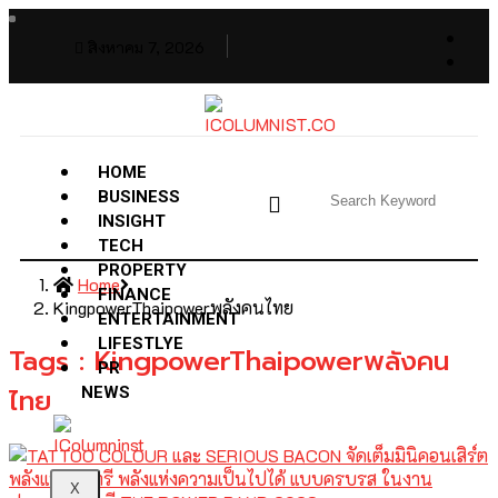
สิงหาคม 7, 2026
HOME
BUSINESS
INSIGHT
TECH
PROPERTY
Home
FINANCE
KingpowerThaipowerพลังคนไทย
ENTERTAINMENT
LIFESTLYE
Tags : KingpowerThaipowerพลังคน
PR
ไทย
NEWS
X