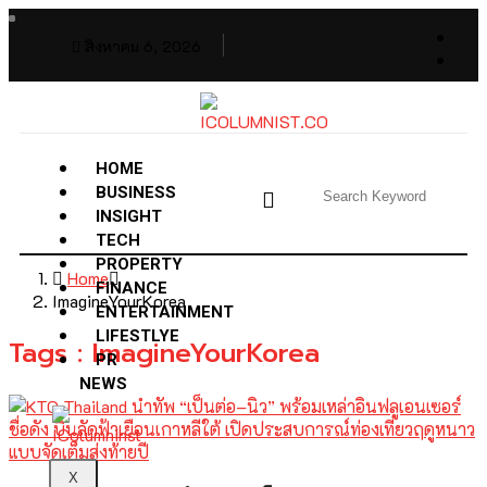
สิงหาคม 6, 2026
HOME
BUSINESS
INSIGHT
TECH
PROPERTY
Home
FINANCE
ImagineYourKorea
ENTERTAINMENT
LIFESTLYE
Tags : ImagineYourKorea
PR
NEWS
X