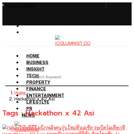
สิงหาคม 6, 2026
HOME
BUSINESS
INSIGHT
TECH
PROPERTY
FINANCE
Home
ENTERTAINMENT
Hackathon x 42 Asi
LIFESTLYE
PR
Tags : Hackathon x 42 Asi
NEWS