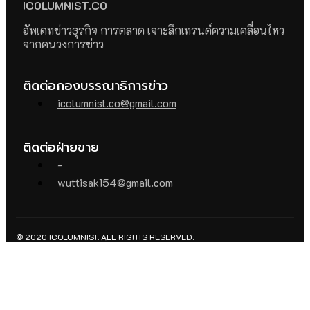
ICOLUMNIST.CO
อัพเดทข่าวธุรกิจ การตลาด เจาะลึกเทรนด์ความเคลื่อนไหว
จากคนวงการข่าว
ติดต่อกองบรรณาธิการข่าว
icolumnist.co@gmail.com
ติดต่อฝ่ายขาย
-
wuttisak154@gmail.com
© 2020 ICOLUMNIST. ALL RIGHTS RESERVED.