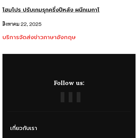
โฮมโปร ปรับเกมรุกครึ่งปีหลัง ผนึกเมกาโ
สิงหาคม 22, 2025
บริการจัดส่งข่าวภาษาอังกฤษ
Follow us:
เกี่ยวกับเรา