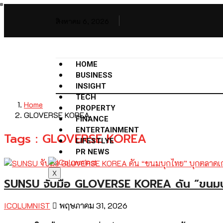
สิงหาคม 6, 2026
HOME
BUSINESS
INSIGHT
TECH
Home
PROPERTY
GLOVERSE KOREA
FINANCE
ENTERTAINMENT
Tags : GLOVERSE KOREA
LIFESTLYE
PR NEWS
X
SUNSU จับมือ GLOVERSE KOREA ดัน “ขนมบ
ICOLUMNIST
พฤษภาคม 31, 2026