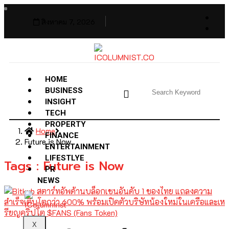
สิงหาคม 7, 2026
HOME
BUSINESS
INSIGHT
TECH
PROPERTY
Home
FINANCE
Future is Now
ENTERTAINMENT
LIFESTLYE
Tags : Future is Now
PR
NEWS
X