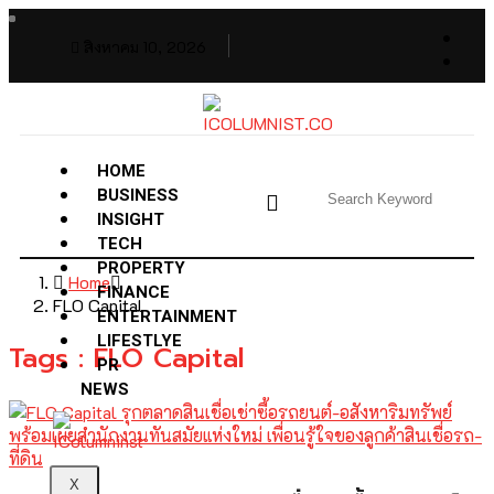
สิงหาคม 10, 2026
HOME
BUSINESS
INSIGHT
TECH
PROPERTY
Home
FINANCE
FLO Capital
ENTERTAINMENT
LIFESTLYE
Tags : FLO Capital
PR
NEWS
X