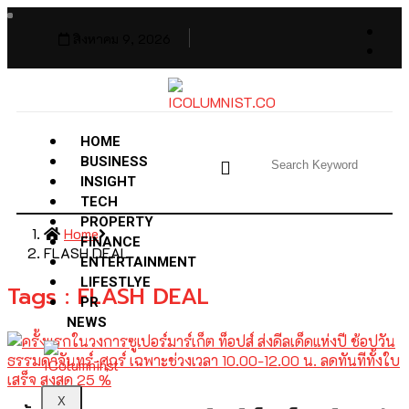
สิงหาคม 9, 2026
HOME
BUSINESS
INSIGHT
TECH
PROPERTY
Home
FINANCE
FLASH DEAL
ENTERTAINMENT
LIFESTLYE
Tags : FLASH DEAL
PR
NEWS
X