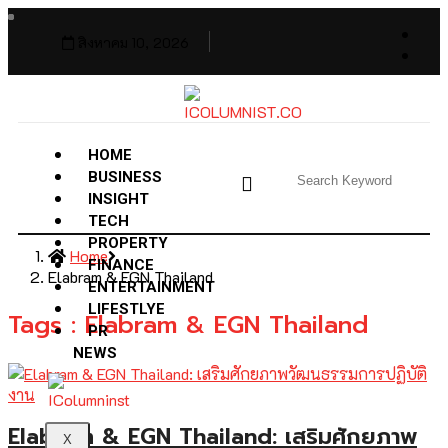
สิงหาคม 10, 2026
HOME
BUSINESS
INSIGHT
TECH
PROPERTY
Home
FINANCE
Elabram & EGN Thailand
ENTERTAINMENT
LIFESTLYE
Tags : Elabram & EGN Thailand
PR
NEWS
Elabram & EGN Thailand: เสริมศักยภาพ
X