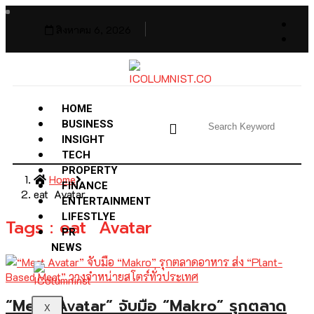
สิงหาคม 6, 2026
HOME
BUSINESS
INSIGHT
TECH
PROPERTY
Home
FINANCE
eat Avatar
ENTERTAINMENT
LIFESTLYE
Tags : eat Avatar
PR
NEWS
“Meat Avatar” จับมือ “Makro” รุกตลาด
X