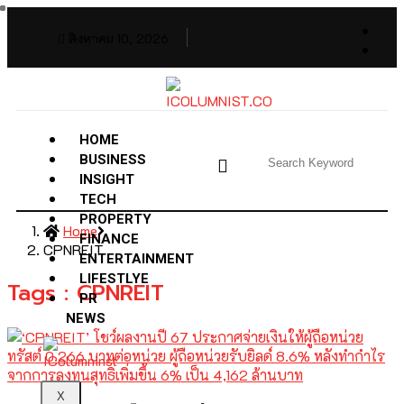
สิงหาคม 10, 2026
HOME
BUSINESS
INSIGHT
TECH
PROPERTY
Home
FINANCE
CPNREIT
ENTERTAINMENT
LIFESTLYE
Tags : CPNREIT
PR
NEWS
X