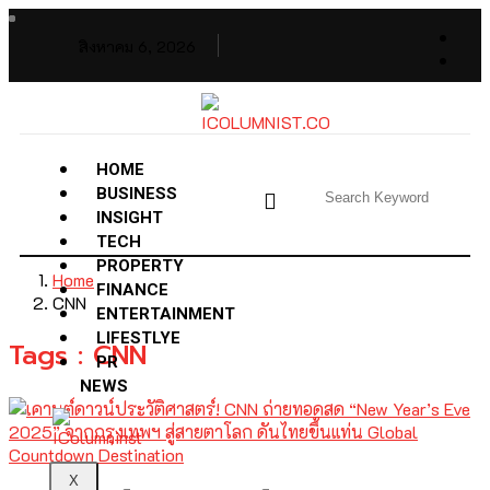
สิงหาคม 6, 2026
HOME
BUSINESS
INSIGHT
TECH
PROPERTY
Home
FINANCE
CNN
ENTERTAINMENT
LIFESTLYE
Tags : CNN
PR
NEWS
X