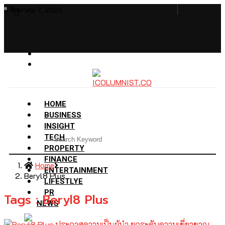
สิงหาคม 7, 2026
HOME
BUSINESS
INSIGHT
TECH
PROPERTY
FINANCE
Home
ENTERTAINMENT
Beryl8 Plus
LIFESTLYE
PR
Tags : Beryl8 Plus
NEWS