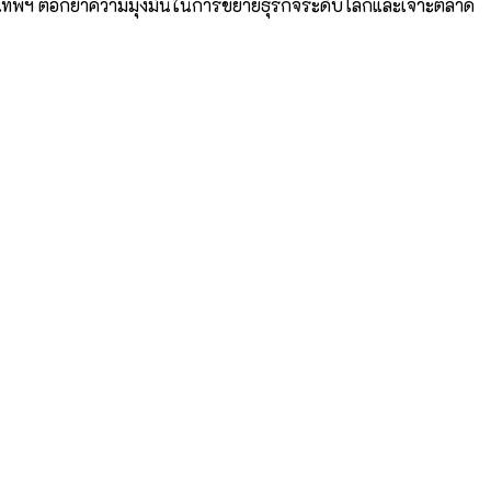
งเทพฯ ตอกย้ำความมุ่งมั่นในการขยายธุรกิจระดับโลกและเจาะตลาด