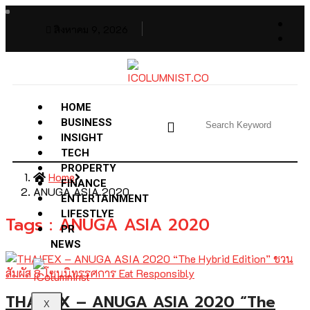
สิงหาคม 9, 2026
HOME
BUSINESS
INSIGHT
TECH
PROPERTY
Home
FINANCE
ANUGA ASIA 2020
ENTERTAINMENT
LIFESTLYE
Tags : ANUGA ASIA 2020
PR
NEWS
THAIFEX – ANUGA ASIA 2020 “The
X