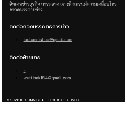
อัพเดทข่าวธุรกิจ การตลาด เจาะลึกเทรนด์ความเคลื่อนไหว
จากคนวงการข่าว
ติดต่อกองบรรณาธิการข่าว
icolumnist.co@gmail.com
ติดต่อฝ่ายขาย
-
wuttisak154@gmail.com
© 2020 ICOLUMNIST. ALL RIGHTS RESERVED.