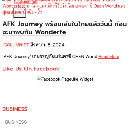
X
AFK Journey พร้อมเล่นในไทยแล้ววันนี้ ก่อน
จะมาพบกับ Wonderfe
ICOLUMNIST
สิงหาคม 8, 2024
‘AFK Journey’ เกมผจญภัยแฟนตาซี OPEN World
Read More
Like Us On Facebook
BUSINESS
BUSINESS