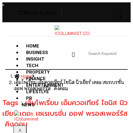
สิงหาคม 9, 2026
HOME
BUSINESS
INSIGHT
TECH
PROPERTY
Home
FINANCE
เอ็มโพเรี่ยม เอ็มควอเทียร์ ไชนิส นิวเยียร์ เดอะ เซเรเบรชั่น
ENTERTAINMENT
ออฟ พรอสเพอร์รัส คิงดอม
LIFESTLYE
PR
Tags : เอ็มโพเรี่ยม เอ็มควอเทียร์ ไชนิส นิว
NEWS
เยียร์ เดอะ เซเรเบรชั่น ออฟ พรอสเพอร์รัส
คิงดอม
X