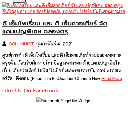
ดิ เอ็มโพเรี่ยม และ ดิ เอ็มควอเทียร์ จัด
แคมเปญพิเศษ ฉลองตรุ
ICOLUMNIST
กุมภาพันธ์ 4, 2021
ศูนย์การค้า ดิ เอ็มโพเรี่ยม และ ดิ เอ็มควอเทียร์ ร่วมฉลองเทศกาล
ตรุษจีน ต้อนรับศักราชใหม่ปีฉลู มหามงคล ด้วยแคมเปญ เอ็มโพ
เรี่ยม เอ็มควอเทียร์ ไชนิส นิวเยียร์ เดอะ เซเรเบรชั่น ออฟ พรอสเพ
อร์รัส คิงดอม (Emporium EmQuartier Chinese New
Read More
Like Us On Facebook