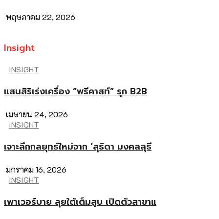
พฤษภาคม 22, 2026
Insight
INSIGHT
แสนสิริเร่งเครื่อง “พรีคาสท์” รุก B2B
เมษายน 24, 2026
INSIGHT
เจาะลึกกลยุทธ์ใหม่จาก ‘สุธิดา มงคลสุธี
มกราคม 16, 2026
INSIGHT
เพาเวอร์บาย ลุยใต้เต็มสูบ เปิดตัวสาขาแ