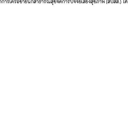
ารเครือข่ายนักสาธารณสุขจัดการปัจจัยเสี่ยงสุขภาพ (สปสส.) ได้