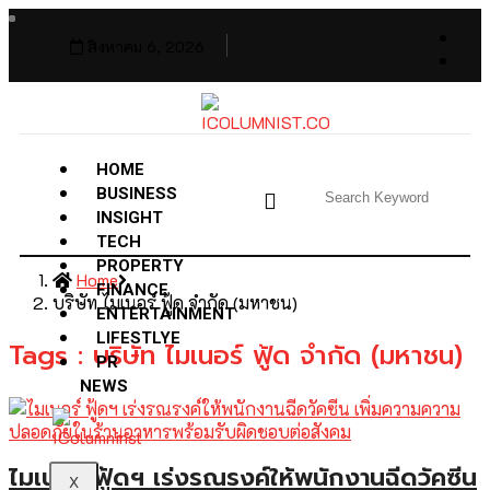
สิงหาคม 6, 2026
HOME
BUSINESS
INSIGHT
TECH
PROPERTY
Home
FINANCE
บริษัท ไมเนอร์ ฟู้ด จำกัด (มหาชน)
ENTERTAINMENT
LIFESTLYE
Tags : บริษัท ไมเนอร์ ฟู้ด จำกัด (มหาชน)
PR
NEWS
ไมเนอร์ ฟู้ดฯ เร่งรณรงค์ให้พนักงานฉีดวัคซีน
X