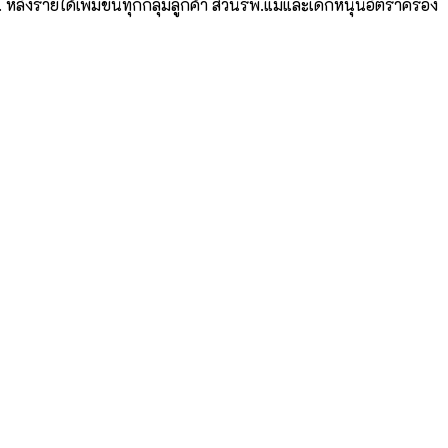
ลังรายได้เพิ่มขึ้นทุกกลุ่มลูกค้า ส่วนรพ.แม่และเด็กหนุนอัตราครอง