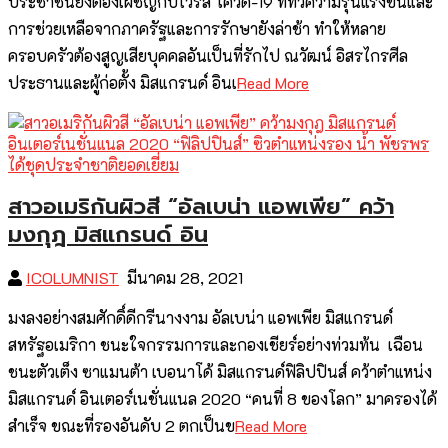
ประชาชนยังต้องเผชิญกับไวรัส โควิด-19 ที่ทวีความรุนแรงขึ้นและ
การช่วยเหลือจากภาครัฐและการรักษายังล่าช้า ทำให้หลาย
ครอบครัวต้องสูญเสียบุคคลอันเป็นที่รักไป ณวัฒน์ อิสรไกรศีล
ประธานและผู้ก่อตั้ง มิสแกรนด์ อินเ
Read More
สาวอเมริกันผิวสี “อัลเบน่า แอพเพีย” คว้า
มงกุฎ มิสแกรนด์ อิน
ICOLUMNIST
มีนาคม 28, 2021
มงลงอย่างสมศักดิ์ดีกรีนางงาม อัลเบน่า แอพเพีย มิสแกรนด์
สหรัฐอเมริกา ชนะใจกรรมการและกองเชียร์อย่างท่วมท้น เฉือน
ชนะตัวเต็ง ซาแมนต้า เบอนาโด้ มิสแกรนด์ฟิลิปปินส์ คว้าตำแหน่ง
มิสแกรนด์ อินเตอร์เนชั่นแนล 2020 “คนที่ 8 ของโลก” มาครองได้
สำเร็จ ขณะที่รองอันดับ 2 ตกเป็นข
Read More