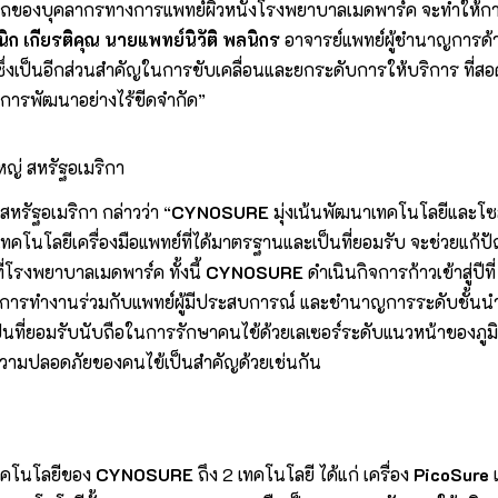
มารถของบุคลากรทางการแพทย์ผิวหนังโรงพยาบาลเมดพาร์ค จะทำให้กา
ก เกียรติคุณ นายแพทย์นิวัติ พลนิกร
อาจารย์แพทย์ผู้ชำนาญการด้
งเป็นอีกส่วนสำคัญในการขับเคลื่อนและยกระดับการให้บริการ ที่สอด
ะการพัฒนาอย่างไร้ขีดจำกัด”
่ สหรัฐอเมริกา
หรัฐอเมริกา กล่าวว่า “
CYNOSURE
มุ่งเน้นพัฒนาเทคโนโลยีและโซล
งเทคโนโลยีเครื่องมือแพทย์ที่ได้มาตรฐานและเป็นที่ยอมรับ จะช่วยแก้
ี่โรงพยาบาลเมดพาร์ค ทั้งนี้
CYNOSURE
ดำเนินกิจการก้าวเข้าสู่ปีท
ดยการทำงานร่วมกับแพทย์ผู้มีประสบการณ์ และชำนาญการระดับชั้
เป็นที่ยอมรับนับถือในการรักษาคนไข้ด้วยเลเซอร์ระดับแนวหน้าของภ
ความปลอดภัยของคนไข้เป็นสำคัญด้วยเช่นกัน
เทคโนโลยีของ
CYNOSURE
ถึง 2 เทคโนโลยี ได้แก่ เครื่อง
PicoSure