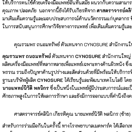
ให้บริการคนไข้ด้วยเครื่องมือแพทย์อันทันสมัย ผนวกกับความสา
คุณภาพ ปลอดภัย นอกจากนี้ยังได้รับเกียรติจาก
ศาสตราจารย์คลินิ
มาเติมเต็มความรู้และมอบประสบการณ์ด้านนวัตกรรมแก่บุคลากร ซึ่
ในการสนับสนุนการศึกษาวิจัยทางการแพทย์ เพื่อเติมเต็มความรู้แล
คุณรวมพร ถนอมทรัพย์ ตัวแทนจาก CYNOSURE สำนักงานใหญ
คุณรวมพร ถนอมทรัพย์
ตัวแทนจาก
CYNOSURE
สำนักงานใหญ่ ส
ผลิตเครื่องมือแพทย์ที่หลากหลายเพื่อแพทย์เฉพาะทางด้านผิวหนัง ซึ่
พรรณ รวมถึงปัญหาด้านรูปร่างและสัดส่วนด้วยที่มีพร้อมให้บริการท
ฐานะบริษัทผู้ผลิต
CYNOSURE
ได้เรียนรู้และพัฒนาเทคโนโลยี โ
นายแพทย์นิวัติ พลนิกร
ซึ่งเป็นหนึ่งในแพทย์ผู้มีประสบการณ์และ
ศักยภาพสูงในการให้ผลการรักษา และยังมีการออกแบบที่คำนึงถึง
ศาสตราจารย์คลินิก เกียรติคุณ นายแพทย์นิวัติ พลนิกร (ซ้าย)
สำหรับการร่วมมือกันในครั้งนี้ ทางโรงพยาบาลเมดพาร์ค ได้เลือก