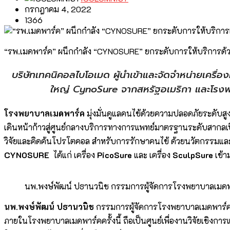
กรกฎาคม 4, 2022
1366
“รพ.เมดพาร์ค” ผนึกกำลัง “CYNOSURE” ยกระดับการให้บริการด้วย
บริษัทเทคนิคอลไบโอเมด ผู้นำเข้าและจัดจำหน่ายเคร
ใหญ่ CynoSure จากสหรัฐอเมริกา และโรงพยา
โรงพยาบาลเมดพาร์ค
มุ่งมั่นดูแลคนไข้ด้วยความปลอดภัยระดับสู
เดินหน้าก้าวสู่ศูนย์กลางบริการทางการแพทย์มาตรฐานระดับสากลเ
วิจัยและคิดค้นโปรโตคอล สำหรับการรักษาคนไข้ ด้วยนวัตกรรมและ
CYNOSURE
ได้แก่ เครื่อง
PicoSure
และ เครื่อง
SculpSure
เข้า
นพ.พงษ์พัฒน์ ปธานวนิช กรรมการผู้จัดการโรงพยาบาลเมด
นพ.พงษ์พัฒน์ ปธานวนิช
กรรมการผู้จัดการโรงพยาบาลเมดพาร์ค เ
ภายในโรงพยาบาลเมดพาร์คครั้งนี้ ถือเป็นศูนย์เพื่องานวิจัยเชิงก