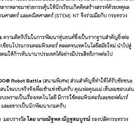
ากหลายมาช่วยกระตุ้นให้นักเรียนเกิดคิดสร้างสรรค์ด้วยเหตุผล
ศวกรรมศาสตร์ และคณิตศาสตร์ (STEM) NT จึงร่วมมือกับ กระทรวง
ะ ความคิดริเริ่มในการพัฒนาหุ่นยนต์ซึ่งเป็นรากฐานสำคัญยิ่งต่อ
รเขียนโปรแกรมคอมพิวเตอร์ ตลอดจนเทคโนโลยีสมัยใหม่ นำไปสู่
งคมให้ก้าวทันนานาประเทศได้อย่างมีประสิทธิภาพต่อไป
GO@ Robot Battle
(สนามพิเศษ) ส่วนสำคัญที่ทำให้ได้รับชัยชนะ
มสนใจแบบจริงจังเพื่อเข้าแข่งขันครับ คุณพ่อคุณแม่ เห็นผมชอบเล่น
ผมชอบเพราะเป็นเรื่องเทคโนโลยี มีการใช้คอมพิวเตอร์และซอฟต์แวร์
ลยี และอยากเป็นนักพัฒนาเกมครับ
ือ มอบรางวัล
โดย นายณัฐพล ณัฎฐสมบูรณ์
รองปลัดกระทรวง