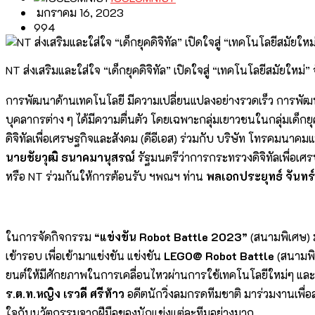
มกราคม 16, 2023
994
NT ส่งเสริมและใส่ใจ “เด็กยุคดิจิทัล” เปิดใจสู่ “เทคโนโลยีสมัยใหม
การพัฒนาด้านเทคโนโลยี มีความเปลี่ยนแปลงอย่างรวดเร็ว การพัฒนา
บุคลากรต่าง ๆ ได้มีความตื่นตัว โดยเฉพาะกลุ่มเยาวชนในกลุ่มเด็
ดิจิทัลเพื่อเศรษฐกิจและสังคม (ดีอีเอส) ร่วมกับ บริษัท โทรคมนาค
นายชัยวุฒิ ธนาคมานุสรณ์
รัฐมนตรีว่าการกระทรวงดิจิทัลเพื่อเศร
หรือ NT ร่วมกันให้การต้อนรับ ฯพณฯ ท่าน
พลเอกประยุทธ์ จันทร
ในการจัดกิจกรรม
“แข่งขัน
Robot Battle 2023”
(สนามพิเศษ) มุ
เข้ารอบ เพื่อเข้ามาแข่งขัน แข่งขัน
LEGO@ Robot Battle
(สนามพิเ
ยนต์ให้มีศักยภาพในการเคลื่อนไหวผ่านการใช้เทคโนโลยีใหม่ๆ และ
ร.ต.ท.หญิง เรวดี ศรีท้าว
อดีตนักวิ่งลมกรดทีมชาติ มาร่วมงานเพื่อ
ใจกับนวัตกรรมจากฝีมือของนักแข่งแต่ละทีมอย่างมาก