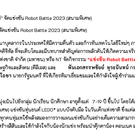
่” จัดแข่งขัน Robot Battle 2023 (สนามพิเศษ)
บุคลากรในประเทศให้มีความตื่นตัว และก้าวทันเทคโนโลยีใหม่ๆ ภาคร
กยุคดิจิทัล ที่จะเติบโตและมีบทบาทสำคัญต่อการผลักดันให้เกิดความ
มแห่งชาติ จำกัด (มหาชน) หรือ NT จัดกิจกรรม
“แข่งขัน
Robot Batt
ษฐกิจและสังคม (ดีอีเอส) และ
พันเอกสรรพชัยย์ หุวะนันทน์
กร
์โอชา
นายกรัฐมนตรี ที่ให้เกียรติมาเยี่ยมชมและให้กำลังใจผู้เข้าร่วมแ
่งเน้นไปยังกลุ่ม นักเรียน นักศึกษา อายุตั้งแต่ 7-19 ปี ขึ้นไป โดยได้เ
ศษ) แข่งขันหุ่นยนต์ LEGO* แบบบังคับมือ ในวันเด็กแห่งชาติ ซึ่งแต่ล
ทุกคนทุ่มเทใช้พลังสมองการวางแผนแข่งขันกันอย่างเต็มความสามารถ 
สร้างสีสันและให้กำลังใจกับน้องนักแข่ง พร้อมนำตุ๊กตาน้อง คอนเนค 