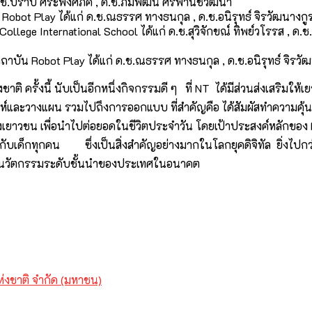
ด.ช.ปราบ ศิระพงศภัค , ด.ช.ภีมพัฒน์ ศิริพานิชวัฒนา
Robot Play ได้แก่ ด.ช.ณธรรศ ทางธนกุล , ด.ช.อนิรุทธ์ จิรวัฒนางกู
s College International School ได้แก่ ด.ช.สุวิจักขณ์ ทิพย์วโรรส ,
สถาบัน Robot Play ได้แก่ ด.ช.ณธรรศ ทางธนกุล , ด.ช.อนิรุทธ์ จิรวั
ิ ครั้งนี้ นับเป็นอีกหนึ่งกิจกรรมดี ๆ ที่ NT ได้มีส่วนส่งเสริมให้เ
ราะห์และวางแผน รวมไปถึงการออกแบบ ที่สำคัญคือ ได้สัมผัสทำความคุ้
าวชน เพื่อนำไปต่อยอดในชีวิตประจำวัน โดยเป้าประสงค์หลักของ NT ค
ับเด็กทุกคน ซึ่งเป็นสิ่งสำคัญอย่างมากในโลกยุคดิจิทัล ยิ่งไปกว่าน
านวัตกรรมระดับชั้นนำของประเทศในอนาคต
่งชาติ จำกัด (มหาชน)