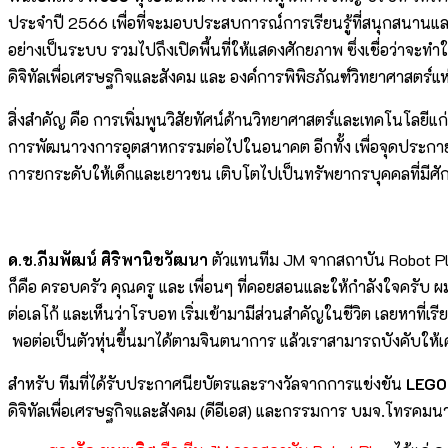
ประจำปี 2566 เพื่อที่จะมอบประสบการณ์การเรียนรู้ที่สนุกสนานแ
อย่างเป็นระบบ รวมไปถึงเปิดพื้นที่ให้แสดงศักยภาพ ซึ่งเชื่อว่าจะ
ดิจิทัลเพื่อเศรษฐกิจและสังคม และ องค์การพิพิธภัณฑ์วิทยาศาสตร์แ
สิ่งสำคัญ คือ การเพิ่มพูนวิสัยทัศน์ด้านวิทยาศาสตร์และเทคโนโลยี
การพัฒนาวงการอุตสาหกรรมต่อไปในอนาคต อีกทั้ง เพื่อจุดประกา
การยกระดับให้เด็กและเยาวชน เติบโตไปเป็นทรัพยากรบุคคลที่มีศ
ด.ช.ภีมพัฒน์ ศิริพานิชวัฒนา
ตัวแทนทีม JM จากสถาบัน Robot Play
ก็คือ ครอบครัว คุณครู และ เพื่อนๆ ที่คอยสอนและให้กำลังใจครับ ผม
ต่อเลโก้ และเห็นว่าโรบอท เริ่มเข้ามามีส่วนสำคัญในชีวิต เลยหาที่เ
พอต่อเป็นตัวหุ่นขึ้นมาได้ตามจินตนาการ แล้วเราสามารถบังคับให้เ
สำหรับ ทีมที่ได้รับประกาศนียบัตรและรางวัลจากการแข่งขัน
LEGO
ดิจิทัลเพื่อเศรษฐกิจและสังคม (ดีอีเอส) และกรรมการ บมจ.โทรคม