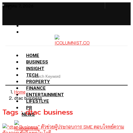
สิงหาคม 7, 2026
HOME
BUSINESS
INSIGHT
TECH
PROPERTY
FINANCE
Home
ENTERTAINMENT
dtac business
LIFESTLYE
PR
Tags : dtac business
NEWS