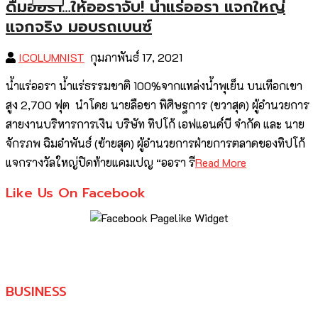
ดื่มออรา…ให้ออราจับ! น้ำแร่ออรา แจกใหญ่
แจกจริง มอบรถเบนซ์
ICOLUMNIST
กุมภาพันธ์ 17, 2021
น้ำแร่ออรา น้ำแร่ธรรมชาติ 100%จากแหล่งน้ำพุเย็น บนเทือกเขา
สูง 2,700 ฟุต นำโดย นายลือชา พิศิษฐการ (ขวาสุด) ผู้อำนวยการ
สายงานบริหารการเงิน บริษัท ทิปโก้ เอฟแอนด์บี จำกัด และ นาย
จักรภพ ฉิมอำพันธ์ (ซ้ายสุด) ผู้อำนวยการฝ่ายการตลาดของทิปโก้
แจกรางวัลใหญ่ปิดท้ายแคมเปญ “ออรา รี
Read More
Like Us On Facebook
BUSINESS