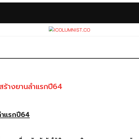
มสร้างยานลำแรกปี64
ลำแรกปี64