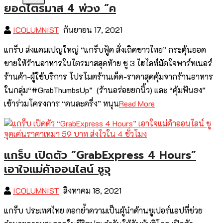
ยอดไตรมาส 4 พ่วง “ค
ICOLUMNIST
กันยายน 17, 2021
แกร็บ ส่งแคมเปญใหญ่ “แกร็บฟู้ด สั่งเถิดชาวไทย” กระตุ้นยอด
ขายให้ร้านอาหารในไตรมาสสุดท้าย ชู 3 ไฮไลท์มัดใจพาร์ทเนอร์
ร้านค้า-ผู้ใช้บริการ โปรโมตร้านเด็ด-ราคาสุดคุ้มจากร้านอาหาร
ในกลุ่ม“#GrabThumbsUp” (ร้านอร่อยยกนิ้ว) และ “คุ้มฟันธง”
เข้าร่วมโครงการ “คนละครึ่ง” หนุน
Read More
แกร็บ เปิดตัว “GrabExpress 4 Hours”
เอาใจแม่ค้าออนไลน์ ชูจุ
ICOLUMNIST
สิงหาคม 18, 2021
แกร็บ ประเทศไทย ตอกย้ำความเป็นผู้นำด้านซูเปอร์แอปที่ช่วย