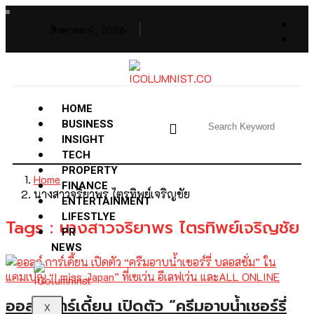
สิงหาคม 9, 2026
HOME
BUSINESS
INSIGHT
TECH
PROPERTY
Home
FINANCE
นางสาวจริยาพร ไตรทิพย์เจริญชัย
ENTERTAINMENT
LIFESTLYE
Tags : นางสาวจริยาพร ไตรทิพย์เจริญชัย
PR
NEWS
ออลล์ การ์เดี้ยน เปิดตัว “ครีมอาบน้ำเชอร์รี่
X