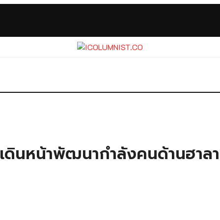
. เดินหน้าพัฒนากำลังคนด้านฮาล