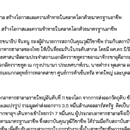
ลาล สร้างโอกาสและความท้าทายในตลาดโลกด้วยมาตรฐานอาชีพ
รชนาธิป จันทนู รองผู้อำนวยการสถาบันคุณวุฒิวิชาชีพ ร่วมกับสถา
บอาหารฮาลาลของไทย ให้เป็นที่ยอมรับในระดับสากล โดยมี ผศ.ดร.นิว
ึกษาฝ่ายศาสนาอิสลามประจำสถานเอกอัครราชทูตราชอาณาจักรซาอุดีอ
กอัครราชทูต ณ กรุงปานามา ประเทศบาห์เรน, นายดำรง พุฒตาล อดีต
การแผนกกลยุทธ์การตลาดสาขา ศูนย์การค้าเซ็นทรัล หาดใหญ่ และบุ
อกอาหารฮาลาลรายใหญ่อันดับที่ 11 ของโลก จากการส่งออกวัตถุดิบ ข
าหารทะเลแปรรูป รวมมูลค่าส่งออกราว 3.5 หมื่นล้านดอลลาร์สหรัฐ คิ
ี่ยวจากซาอุฯ เดินทางเข้าไทยกว่า 7 หมื่นคน ผู้ประกอบอาหารฮาลาลจึ
าตรฐานอาชีพ ซึ่งสถาบันคุณวุฒิวิชาชีพ ได้ร่วมมือกับสถาบันฮาลา
ชาชีพ เพื่อยืนยันความสามารถในการทำงานทั้งในสาขาวิชาชีพการผล