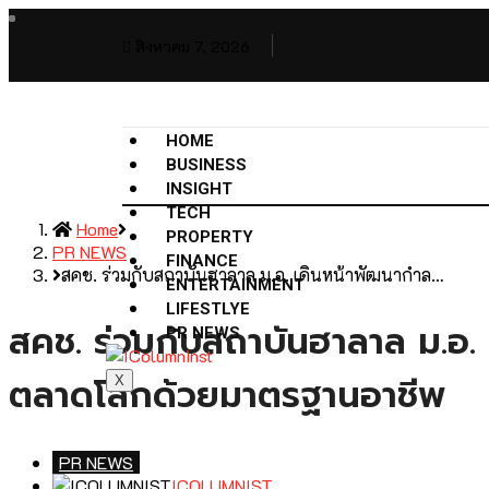
สิงหาคม 7, 2026
HOME
BUSINESS
INSIGHT
TECH
Home
PROPERTY
PR NEWS
FINANCE
สคช. ร่วมกับสถาบันฮาลาล ม.อ. เดินหน้าพัฒนากำล…
ENTERTAINMENT
LIFESTLYE
สคช. ร่วมกับสถาบันฮาลาล ม.อ
PR NEWS
ตลาดโลกด้วยมาตรฐานอาชีพ
X
PR NEWS
ICOLUMNIST