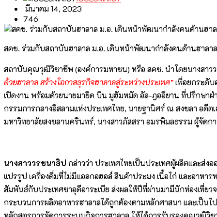
มีนาคม 14, 2023
746
สคช. ร่วมกับสถาบันฮาลาล ม.อ. เดินหน้าพัฒนากำลังคนด้านฮา
สถาบันคุณวุฒิวิชาชีพ (องค์การมหาชน) หรือ สคช. นำโดยนางสาวว
ด้วยฮาลาล สร้างโอกาสธุรกิจฮาลาลสู่ระหว่างประเทศ”
เพื่อยกระดั
เปิดงาน พร้อมด้วยนายมายิด บิน มูฮัมหมัด อัล-ฎออียาน ที่ปร
กรรมการกลางอิสลามแห่งประเทศไทย, นายฐานิศร์ ณ สงขลา อดีตเอ
มหาวิทยาลัยสงขลานครินทร์, นางสาวภัสสรา อมรพิมลธรรม ผู้จัด
นางสาววรชนาธิป
กล่าวว่า ประเทศไทยเป็นประเทศผู้ผลิตและส่งอ
แปรรูป เครื่องดื่มที่ไม่มีแอลกอฮอล์ สินค้าประมง เนื้อไก่ และอ
สัมพันธ์กับประเทศซาอุดีอาระเบีย ส่งผลให้ปีที่ผ่านมามีนักท่องเท
กระบวนการผลิตอาหารฮาลาลได้ถูกต้องตามหลักศาสนา และเป็นไปตามม
หลักสูตรการจัดการระบบกิจการฮาลาล ให้ได้การรับรองคุณวุฒิวิ