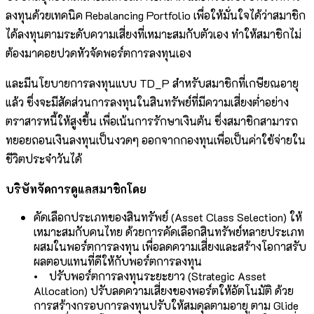
ลงทุนด้วยเทคนิค Rebalancing Portfolio เพื่อให้มั่นใจได้ว่าสมาชิก
ได้ลงทุนตามระดับความเสี่ยงที่เหมาะสมกับตัวเอง ทำให้สมาชิกไม่
ต้องมาคอยปวดหัวจัดพอร์ตการลงทุนเอง
และมีนโยบายการลงทุนแบบ TD_P สำหรับสมาชิกที่เกษียณอายุ
แล้ว ซึ่งจะมีสัดส่วนการลงทุนในสินทรัพย์ที่มีความเสี่ยงต่ำอย่าง
ตราสารหนี้ให้สูงขึ้น เพื่อเน้นการรักษาเงินต้น ซึ่งสมาชิกสามารถ
ทยอยถอนเงินลงทุนเป็นงวดๆ ออกจากกองทุนเพื่อเป็นค่าใช้จ่ายใน
ชีวิตประจำวันได้
บริษัทจัดการดูแลสมาชิกโดย
คัดเลือกประเภทของสินทรัพย์ (Asset Class Selection) ให้
เหมาะสมกับคนไทย ด้วยการคัดเลือกสินทรัพย์หลายประเภท
ผสมในพอร์ตการลงทุน เพื่อลดความเสี่ยงและสร้างโอกาสรับ
ผลตอบแทนที่ดีให้กับพอร์ตการลงทุน
• ปรับพอร์ตการลงทุนระยะยาว (Strategic Asset
Allocation) ปรับลดความเสี่ยงของพอร์ตให้อัตโนมัติ ด้วย
การสร้างกรอบการลงทุนปรับให้สมดุลตามอายุ ตาม Glide