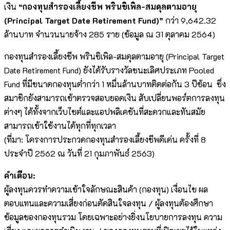
เงิน
“กองทุนสำรองเลี้ยงชีพ พรินซิเพิล-สมดุลตามอายุ
(
Principal Target Date Retirement Fund)”
กว่า 9,642.32
ล้านบาท จำนวนนายจ้าง 285 ราย (ข้อมูล ณ 31 ตุลาคม 2564)
กองทุนสำรองเลี้ยงชีพ พรินซิเพิล-สมดุลตามอายุ (Principal Target
Date Retirement Fund) ยังได้รับรางวัลชนะเลิศประเภท Pooled
Fund ที่มีขนาดกองทุนต่ำกว่า 1 หมื่นล้านบาทติดต่อกัน 3 ปีซ้อน ซึ่ง
สมาชิกยังสามารถเข้าตรวจสอบยอดเงิน สับเปลี่ยนพอร์ตการลงทุน
ต่างๆ ได้ทั้งจากเว็บไซต์และแอปพลิเคชันที่สะดวกและทันสมัย
สามารถเข้าใช้งานได้ทุกที่ทุกเวลา
(ที่มา: โครงการประกวดกองทุนสำรองเลี้ยงชีพดีเด่น ครั้งที่ 8
ประจำปี 2562 ณ วันที่ 21 กุมภาพันธ์ 2563)
คำเตือน:
ผู้ลงทุนควรทำความเข้าใจลักษณะสินค้า (กองทุน) เงื่อนไข ผล
ตอบแทนและความเสี่ยงก่อนตัดสินใจลงทุน / ผู้ลงทุนต้องศึกษา
ข้อมูลของกองทุนรวม โดยเฉพาะอย่างยิ่งนโยบายการลงทุน ความ