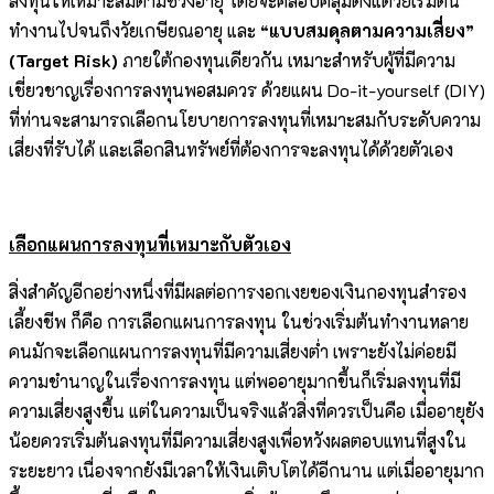
ลงทุนให้เหมาะสมตามช่วงอายุ โดยจะคลอบคลุมตั้งแต่วัยเริ่มต้น
ทำงานไปจนถึงวัยเกษียณอายุ และ
“แบบสมดุลตามความเสี่ยง”
(
Target Risk)
ภายใต้กองทุนเดียวกัน เหมาะสำหรับผู้ที่มีความ
เชี่ยวชาญเรื่องการลงทุนพอสมควร ด้วยแผน Do-it-yourself (DIY)
ที่ท่านจะสามารถเลือกนโยบายการลงทุนที่เหมาะสมกับระดับความ
เสี่ยงที่รับได้ และเลือกสินทรัพย์ที่ต้องการจะลงทุนได้ด้วยตัวเอง
เลือกแผนการลงทุนที่เหมาะกับตัวเอง
สิ่งสำคัญอีกอย่างหนึ่งที่มีผลต่อการงอกเงยของเงินกองทุนสำรอง
เลี้ยงชีพ ก็คือ การเลือกแผนการลงทุน ในช่วงเริ่มต้นทำงานหลาย
คนมักจะเลือกแผนการลงทุนที่มีความเสี่ยงต่ำ เพราะยังไม่ค่อยมี
ความชำนาญในเรื่องการลงทุน แต่พออายุมากขึ้นก็เริ่มลงทุนที่มี
ความเสี่ยงสูงขึ้น แต่ในความเป็นจริงแล้วสิ่งที่ควรเป็นคือ เมื่ออายุยัง
น้อยควรเริ่มต้นลงทุนที่มีความเสี่ยงสูงเพื่อหวังผลตอบแทนที่สูงใน
ระยะยาว เนื่องจากยังมีเวลาให้เงินเติบโตได้อีกนาน แต่เมื่ออายุมาก