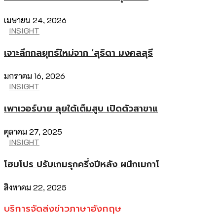
เมษายน 24, 2026
INSIGHT
เจาะลึกกลยุทธ์ใหม่จาก ‘สุธิดา มงคลสุธี
มกราคม 16, 2026
INSIGHT
เพาเวอร์บาย ลุยใต้เต็มสูบ เปิดตัวสาขาแ
ตุลาคม 27, 2025
INSIGHT
โฮมโปร ปรับเกมรุกครึ่งปีหลัง ผนึกเมกาโ
สิงหาคม 22, 2025
บริการจัดส่งข่าวภาษาอังกฤษ