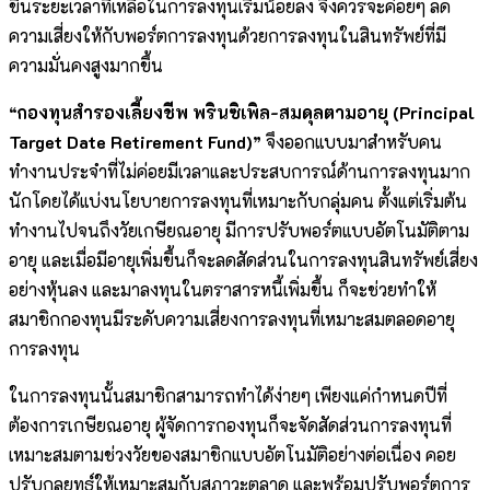
ขึ้นระยะเวลาที่เหลือในการลงทุนเริ่มน้อยลง จึงควรจะค่อยๆ ลด
ความเสี่ยงให้กับพอร์ตการลงทุนด้วยการลงทุนในสินทรัพย์ที่มี
ความมั่นคงสูงมากขึ้น
“กองทุนสำรองเลี้ยงชีพ พรินซิเพิล-สมดุลตามอายุ (Principal
Target Date Retirement Fund)”
จึงออกแบบมาสำหรับคน
ทำงานประจำที่ไม่ค่อยมีเวลาและประสบการณ์ด้านการลงทุนมาก
นักโดยได้แบ่งนโยบายการลงทุนที่เหมาะกับกลุ่มคน ตั้งแต่เริ่มต้น
ทำงานไปจนถึงวัยเกษียณอายุ มีการปรับพอร์ตแบบอัตโนมัติตาม
อายุ และเมื่อมีอายุเพิ่มขึ้นก็จะลดสัดส่วนในการลงทุนสินทรัพย์เสี่ยง
อย่างหุ้นลง และมาลงทุนในตราสารหนี้เพิ่มขึ้น ก็จะช่วยทำให้
สมาชิกกองทุนมีระดับความเสี่ยงการลงทุนที่เหมาะสมตลอดอายุ
การลงทุน
ในการลงทุนนั้นสมาชิกสามารถทำได้ง่ายๆ เพียงแค่กำหนดปีที่
ต้องการเกษียณอายุ ผู้จัดการกองทุนก็จะจัดสัดส่วนการลงทุนที่
เหมาะสมตามช่วงวัยของสมาชิกแบบอัตโนมัติอย่างต่อเนื่อง คอย
ปรับกลยุทธ์ให้เหมาะสมกับสภาวะตลาด และพร้อมปรับพอร์ตการ