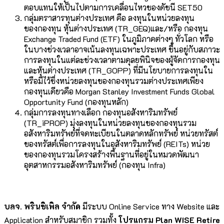
ตอบแทนให้เป็นไปตามการเคลื่อนไหวของดัชนี SET50
กลุ่มตราสารทุนต่างประเทศ คือ ลงทุนในหน่วยลงทุน
ของกองทุน หุ้นต่างประเทศ (TR_GEQ)และ/หรือ กองทุน
Exchange Traded Fund (ETF) ในภูมิภาคต่างๆ ทั่วโลก หรือ
ในบางช่วงเวลาอาจเน้นลงทุนเฉพาะประเทศ ขึ้นอยู่กับสภาวะ
การลงทุนในแต่ละช่วงเวลาตามดุลยพินิจของผู้จัดการกองทุน
และหุ้นต่างประเทศ (TR_GOPP) ที่มีนโยบายการลงทุนใน
หรือมีไว้ซึ่งหน่วยลงทุนของกองทุนรวมต่างประเทศเพียง
กองทุนเดียวคือ Morgan Stanley Investment Funds Global
Opportunity Fund (กองทุนหลัก)
กลุ่มการลงทุนทางเลือก กองทุนอสังหาริมทรัพย์
(TR_iPROP) มุ่งลงทุนในหน่วยลงทุนของกองทุนรวม
อสังหาริมทรัพย์ที่จดทะเบียนในตลาดหลักทรัพย์ หน่วยทรัสต์
ของทรัสต์เพื่อการลงทุนในอสังหาริมทรัพย์ (REITs) หน่วย
ของกองทุนรวมโครงสร้างพื้นฐานที่อยู่ในหมวดพัฒนา
อุตสาหกรรมอสังหาริมทรัพย์ (กองทุน Infra)
บลจ. พรินซิเพิล จำกัด
มีระบบ Online Service ทาง Website และ
Application สำหรับสมาชิก รวมทั้ง
โปรแกรม
Plan WISE Retire