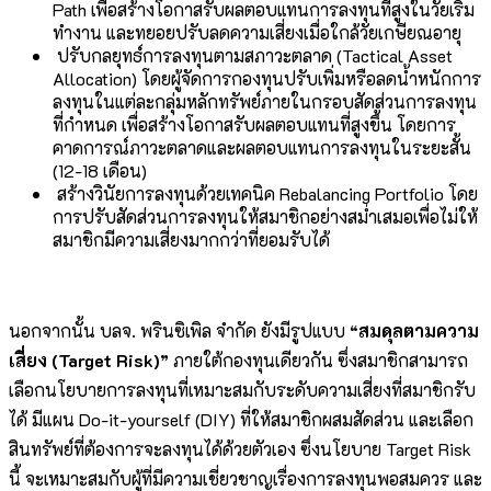
Path เพื่อสร้างโอกาสรับผลตอบแทนการลงทุนที่สูงในวัยเริ่ม
ทำงาน และทยอยปรับลดความเสี่ยงเมื่อใกล้วัยเกษียณอายุ
ปรับกลยุทธ์การลงทุนตามสภาวะตลาด (Tactical Asset
Allocation) โดยผู้จัดการกองทุนปรับเพิ่มหรือลดน้ำหนักการ
ลงทุนในแต่ละกลุ่มหลักทรัพย์ภายในกรอบสัดส่วนการลงทุน
ที่กำหนด เพื่อสร้างโอกาสรับผลตอบแทนที่สูงขึ้น โดยการ
คาดการณ์ภาวะตลาดและผลตอบแทนการลงทุนในระยะสั้น
(12-18 เดือน)
สร้างวินัยการลงทุนด้วยเทคนิค Rebalancing Portfolio โดย
การปรับสัดส่วนการลงทุนให้สมาชิกอย่างสม่ำเสมอเพื่อไม่ให้
สมาชิกมีความเสี่ยงมากกว่าที่ยอมรับได้
นอกจากนั้น บลจ. พรินซิเพิล จำกัด ยังมีรูปแบบ
“สมดุลตามความ
เสี่ยง (
Target Risk)”
ภายใต้กองทุนเดียวกัน ซึ่งสมาชิกสามารถ
เลือกนโยบายการลงทุนที่เหมาะสมกับระดับความเสี่ยงที่สมาชิกรับ
ได้ มีแผน Do-it-yourself (DIY) ที่ให้สมาชิกผสมสัดส่วน และเลือก
สินทรัพย์ที่ต้องการจะลงทุนได้ด้วยตัวเอง ซึ่งนโยบาย Target Risk
นี้ จะเหมาะสมกับผู้ที่มีความเชี่ยวชาญเรื่องการลงทุนพอสมควร และ